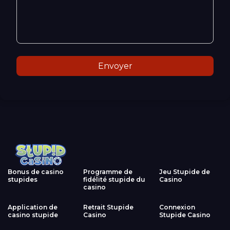
Envoyer
Bonus de casino
Programme de
Jeu Stupide de
stupides
fidélité stupide du
Casino
casino
Application de
Retrait Stupide
Connexion
casino stupide
Casino
Stupide Casino