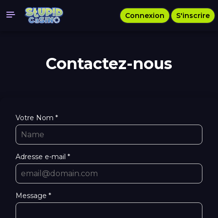
Connexion
S'inscrire
Contactez-nous
Votre Nom *
Adresse e-mail *
Message *